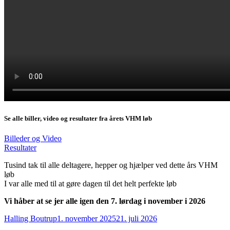
Se alle biller, video og resultater fra årets VHM løb
Billeder og Video
Resultater
Tusind tak til alle deltagere, hepper og hjælper ved dette års VHM
løb
I var alle med til at gøre dagen til det helt perfekte løb
Vi håber at se jer alle igen den 7. lørdag i november i 2026
Forfatter
Udgivet
Halling Boutrup
1. november 2025
21. juli 2026