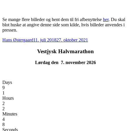
Se mange flere billeder og hent dem til fri afbenyttelse
her
. Du skal
blot huske at angive denne side som kilde, hvis billeder anvendes i
pressen.
Forfatter
Udgivet
Hans Østergaard
11. juli 2018
27. oktober 2021
Vestjysk Halvmarathon
Lørdag den 7. november 2026
Days
9
1
Hours
2
2
Minutes
4
8
Seconds