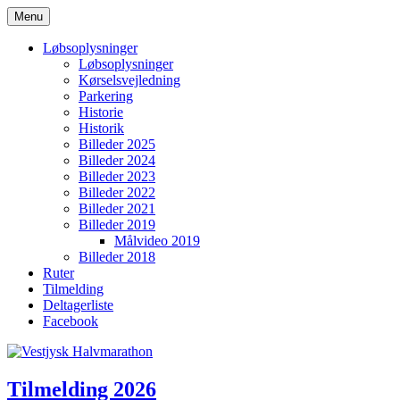
Videre
Menu
til
Vestjysk Halvmarathon
indhold
Løbsoplysninger
Løbsoplysninger
Kørselsvejledning
Parkering
Historie
Historik
Billeder 2025
Billeder 2024
Billeder 2023
Billeder 2022
Billeder 2021
Billeder 2019
Målvideo 2019
Billeder 2018
Ruter
Tilmelding
Deltagerliste
Facebook
Tilmelding 2026