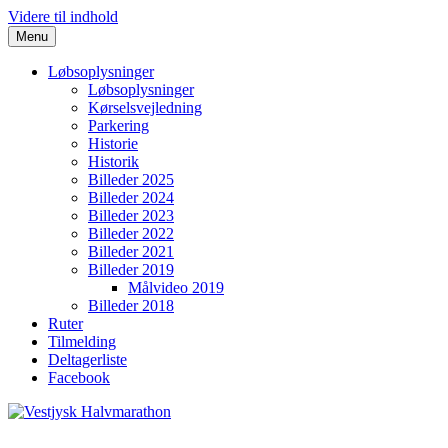
Videre til indhold
Menu
Løbsoplysninger
Vestjysk Halvmarathon
Løbsoplysninger
Kørselsvejledning
Parkering
Historie
Historik
Billeder 2025
Billeder 2024
Billeder 2023
Billeder 2022
Billeder 2021
Billeder 2019
Målvideo 2019
Billeder 2018
Ruter
Tilmelding
Deltagerliste
Facebook